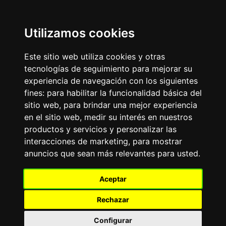
Update cookies preferences
Utilizamos cookies
LaitnChat
Navegación nostálgica para mentes modernas, desde el
Este sitio web utiliza cookies y otras
cambio de milenio.
tecnologías de seguimiento para mejorar su
experiencia de navegación con los siguientes
Aviso Publicitario
fines:
para habilitar la funcionalidad básica del
FRASE DEL DÍA
sitio web
,
para brindar una mejor experiencia
«
»
en el sitio web
,
medir su interés en nuestros
productos y servicios y personalizar las
FORO DE PERROS
interacciones de marketing
,
para mostrar
Tablero de mensajes.Todo
anuncios que sean más relevantes para usted
.
sobre las más de 200 razas de perros existentes:
adiestramiento, alimentación, cuidados, características,
experiencias.
Aceptar
El
TOP10
de Razas de Perros: Bulldog Francés, Labrador
Retriever, Golden Retriever, Pastor Alemán, Caniche-
Rechazar
Poodle, Dachshund-Teckel, Beagle, Rottweiler, Chihuahua,
Yorkshire Terrier.
Configurar