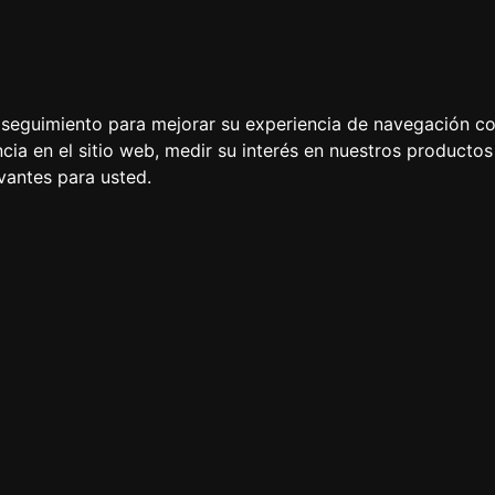
NDICIONES GENERALES DE 
e seguimiento para mejorar su experiencia de navegación con
cia en el sitio web
,
medir su interés en nuestros productos 
vantes para usted
.
es de Uso de este sitio www.laitnchat.com (y todos sus subdomin
 del usuario supone y expresa su adhesión y aceptación incondic
la posibilidad de que determinados contenidos de este sitio, po
ias condiciones particulares.
line con el objetivo de ofrecer entretenimiento, información y o
a la mera voluntad del usuario, no quedando obligado, de ningu
inguno de los contenidos ofrecidos.
io, ya sean propios o de terceros, el usuario acepta y declara 