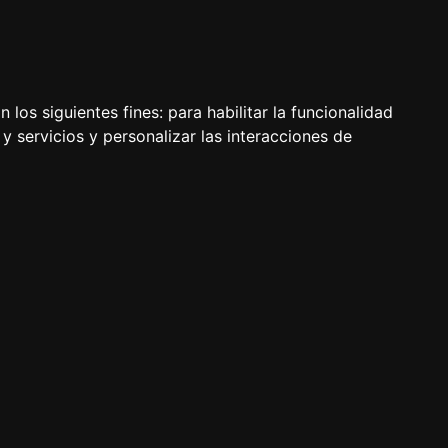
USO
 los siguientes fines:
para habilitar la funcionalidad
y servicios y personalizar las interacciones de
ios y directorios interiores) (en adelante "este sitio",
ional a todas las condiciones generales de uso y política
r sus características particulares, sean sometidos,
tros contenidos virtuales de creación propia o ajena
na manera, a la visualización y participación, de forma
expresamente que renuncia a pedir o exigir