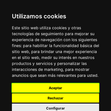
Update cookies preferences
Utilizamos cookies
LaitnChat
Donde la tradición web se encuentra con la innovación,
Este sitio web utiliza cookies y otras
desde el 2000.
tecnologías de seguimiento para mejorar su
experiencia de navegación con los siguientes
Aviso Publicitario
fines:
para habilitar la funcionalidad básica del
FRASE DEL DÍA
sitio web
,
para brindar una mejor experiencia
«
»
en el sitio web
,
medir su interés en nuestros
productos y servicios y personalizar las
FORO DE PERROS
interacciones de marketing
,
para mostrar
Tablero de mensajes.Todo
anuncios que sean más relevantes para usted
.
sobre las más de 200 razas de perros existentes:
adiestramiento, alimentación, cuidados, características,
experiencias.
Aceptar
El
TOP10
de Razas de Perros: Bulldog Francés, Labrador
Retriever, Golden Retriever, Pastor Alemán, Caniche-
Rechazar
Poodle, Dachshund-Teckel, Beagle, Rottweiler, Chihuahua,
Yorkshire Terrier.
Configurar