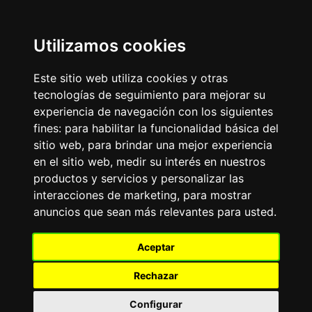
Update cookies preferences
Utilizamos cookies
LaitnChat
Diseño atemporal para la era digital, constante desde el
Este sitio web utiliza cookies y otras
año 2000.
tecnologías de seguimiento para mejorar su
experiencia de navegación con los siguientes
Aviso Publicitario
fines:
para habilitar la funcionalidad básica del
FRASE DEL DÍA
sitio web
,
para brindar una mejor experiencia
«
»
en el sitio web
,
medir su interés en nuestros
productos y servicios y personalizar las
FORO DE PERROS
interacciones de marketing
,
para mostrar
Tablero de mensajes.Todo
anuncios que sean más relevantes para usted
.
sobre las más de 200 razas de perros existentes:
adiestramiento, alimentación, cuidados, características,
experiencias.
Aceptar
El
TOP10
de Razas de Perros: Bulldog Francés, Labrador
Retriever, Golden Retriever, Pastor Alemán, Caniche-
Rechazar
Poodle, Dachshund-Teckel, Beagle, Rottweiler, Chihuahua,
Yorkshire Terrier.
Configurar