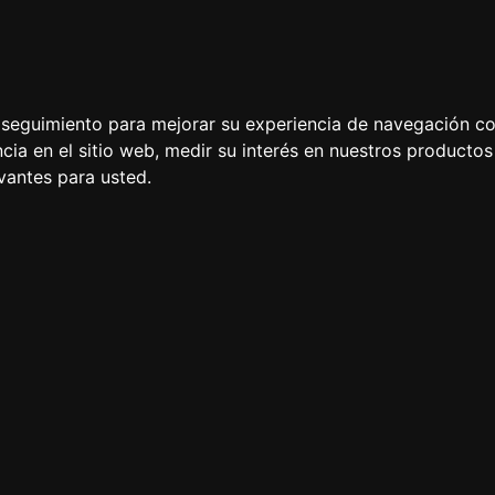
Update cookies preferences
e seguimiento para mejorar su experiencia de navegación con
mbio de milenio.
cia en el sitio web
,
medir su interés en nuestros productos 
vantes para usted
.
 las más de 200 razas de perros existentes: adiestramiento,
triever, Golden Retriever, Pastor Alemán, Caniche-Poodle,