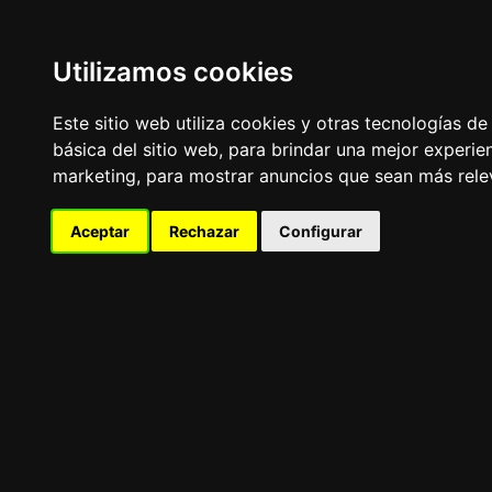
Utilizamos cookies
LaitnChat
Este sitio web utiliza cookies y otras tecnologías d
Navegación nostálgica para mentes modernas, desde el ca
básica del sitio web
,
para brindar una mejor experien
Aviso Publicitario
marketing
,
para mostrar anuncios que sean más rele
FRASE DEL DÍA
Aceptar
Rechazar
Configurar
«
»
FORO DE PERROS
Tablero de mensajes.Todo sobre
El
TOP10
de Razas de Perros: Bulldog Francés, Labrador Re
Yorkshire Terrier.
¿Tenés alguno de ellos? ¡Publicá y te leemos!.
[
¡guau! quiero participar
]
Aviso Publicitario