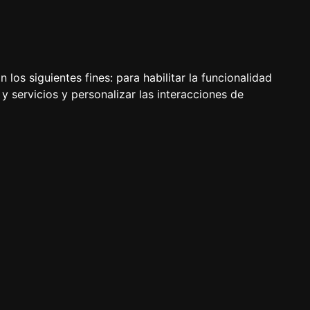
 los siguientes fines:
para habilitar la funcionalidad
y servicios y personalizar las interacciones de
 alimentación, cuidados, características, experiencias.
 Dachshund-Teckel, Beagle, Rottweiler, Chihuahua,