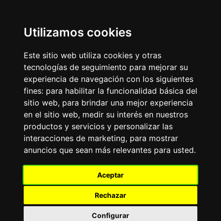
Update cookies preferences
Utilizamos cookies
LaitnChat
La elegancia de lo antiguo con el pulso de lo nuevo,
Este sitio web utiliza cookies y otras
operando desde el 2000.
tecnologías de seguimiento para mejorar su
experiencia de navegación con los siguientes
Aviso Publicitario
fines:
para habilitar la funcionalidad básica del
FRASE DEL DÍA
sitio web
,
para brindar una mejor experiencia
«
»
en el sitio web
,
medir su interés en nuestros
productos y servicios y personalizar las
FORO DE PERROS
interacciones de marketing
,
para mostrar
Tablero de mensajes.Todo
anuncios que sean más relevantes para usted
.
sobre las más de 200 razas de perros existentes:
adiestramiento, alimentación, cuidados, características,
experiencias.
Aceptar
El
TOP10
de Razas de Perros: Bulldog Francés, Labrador
Retriever, Golden Retriever, Pastor Alemán, Caniche-
Rechazar
Poodle, Dachshund-Teckel, Beagle, Rottweiler, Chihuahua,
Yorkshire Terrier.
Configurar