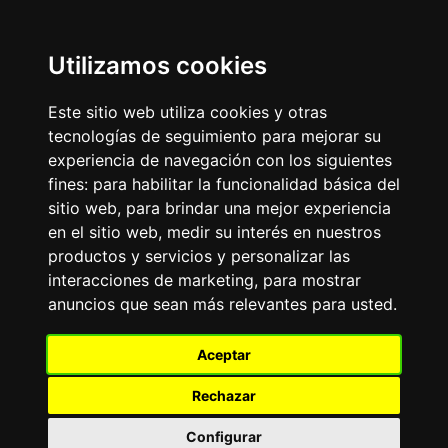
Update cookies preferences
Utilizamos cookies
LaitnChat
Estética de ayer, diseño moderno: en línea desde el 2000.
Este sitio web utiliza cookies y otras
tecnologías de seguimiento para mejorar su
Aviso Publicitario
experiencia de navegación con los siguientes
FRASE DEL DÍA
fines:
para habilitar la funcionalidad básica del
«
»
sitio web
,
para brindar una mejor experiencia
en el sitio web
,
medir su interés en nuestros
FORO DE PERROS
productos y servicios y personalizar las
Tablero de mensajes.Todo
interacciones de marketing
,
para mostrar
sobre las más de 200 razas de perros existentes:
anuncios que sean más relevantes para usted
.
adiestramiento, alimentación, cuidados, características,
experiencias.
El
TOP10
de Razas de Perros: Bulldog Francés, Labrador
Aceptar
Retriever, Golden Retriever, Pastor Alemán, Caniche-
Poodle, Dachshund-Teckel, Beagle, Rottweiler, Chihuahua,
Rechazar
Yorkshire Terrier.
¿Tenés alguno de ellos? ¡Publicá y te leemos!.
Configurar