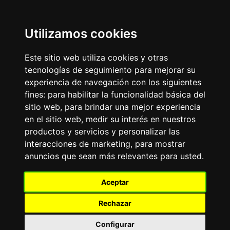
Update cookies preferences
Utilizamos cookies
LaitnChat
Navegación nostálgica para mentes modernas, desde el
Este sitio web utiliza cookies y otras
cambio de milenio.
tecnologías de seguimiento para mejorar su
experiencia de navegación con los siguientes
Aviso Publicitario
fines:
para habilitar la funcionalidad básica del
FRASE DEL DÍA
sitio web
,
para brindar una mejor experiencia
«
»
en el sitio web
,
medir su interés en nuestros
productos y servicios y personalizar las
FORO DE PERROS
interacciones de marketing
,
para mostrar
Tablero de mensajes.Todo
anuncios que sean más relevantes para usted
.
sobre las más de 200 razas de perros existentes:
adiestramiento, alimentación, cuidados, características,
experiencias.
Aceptar
El
TOP10
de Razas de Perros: Bulldog Francés, Labrador
Retriever, Golden Retriever, Pastor Alemán, Caniche-
Rechazar
Poodle, Dachshund-Teckel, Beagle, Rottweiler, Chihuahua,
Yorkshire Terrier.
Configurar