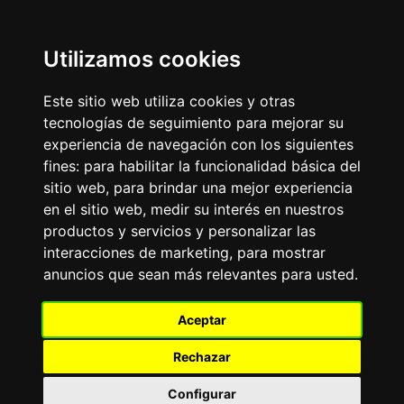
Update cookies preferences
Utilizamos cookies
LaitnChat
Navegación nostálgica para mentes modernas, desde el
Este sitio web utiliza cookies y otras
cambio de milenio.
tecnologías de seguimiento para mejorar su
experiencia de navegación con los siguientes
Aviso Publicitario
fines:
para habilitar la funcionalidad básica del
FRASE DEL DÍA
sitio web
,
para brindar una mejor experiencia
«
»
en el sitio web
,
medir su interés en nuestros
productos y servicios y personalizar las
FORO DE PERROS
interacciones de marketing
,
para mostrar
Tablero de mensajes.Todo
anuncios que sean más relevantes para usted
.
sobre las más de 200 razas de perros existentes:
adiestramiento, alimentación, cuidados, características,
experiencias.
Aceptar
El
TOP10
de Razas de Perros: Bulldog Francés, Labrador
Retriever, Golden Retriever, Pastor Alemán, Caniche-
Rechazar
Poodle, Dachshund-Teckel, Beagle, Rottweiler, Chihuahua,
Yorkshire Terrier.
Configurar