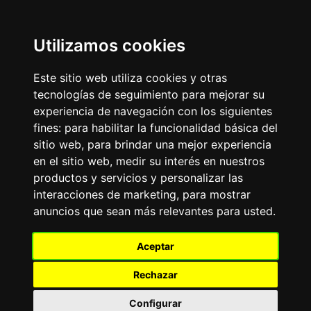
Update cookies preferences
Utilizamos cookies
LaitnChat
Diseño atemporal para la era digital, constante desde el
Este sitio web utiliza cookies y otras
año 2000.
tecnologías de seguimiento para mejorar su
experiencia de navegación con los siguientes
Aviso Publicitario
fines:
para habilitar la funcionalidad básica del
FRASE DEL DÍA
sitio web
,
para brindar una mejor experiencia
«
»
en el sitio web
,
medir su interés en nuestros
productos y servicios y personalizar las
FORO DE PERROS
interacciones de marketing
,
para mostrar
Tablero de mensajes.Todo
anuncios que sean más relevantes para usted
.
sobre las más de 200 razas de perros existentes:
adiestramiento, alimentación, cuidados, características,
experiencias.
Aceptar
El
TOP10
de Razas de Perros: Bulldog Francés, Labrador
Retriever, Golden Retriever, Pastor Alemán, Caniche-
Rechazar
Poodle, Dachshund-Teckel, Beagle, Rottweiler, Chihuahua,
Yorkshire Terrier.
Configurar