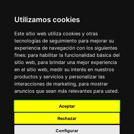
Update cookies preferences
Utilizamos cookies
LaitnChat
Navegación nostálgica para mentes modernas, desde el
Este sitio web utiliza cookies y otras
cambio de milenio.
tecnologías de seguimiento para mejorar su
experiencia de navegación con los siguientes
Aviso Publicitario
fines:
para habilitar la funcionalidad básica del
FRASE DEL DÍA
sitio web
,
para brindar una mejor experiencia
«
»
en el sitio web
,
medir su interés en nuestros
productos y servicios y personalizar las
FORO DE PERROS
interacciones de marketing
,
para mostrar
Tablero de mensajes.Todo
anuncios que sean más relevantes para usted
.
sobre las más de 200 razas de perros existentes:
adiestramiento, alimentación, cuidados, características,
experiencias.
Aceptar
El
TOP10
de Razas de Perros: Bulldog Francés, Labrador
Retriever, Golden Retriever, Pastor Alemán, Caniche-
Rechazar
Poodle, Dachshund-Teckel, Beagle, Rottweiler, Chihuahua,
Yorkshire Terrier.
Configurar