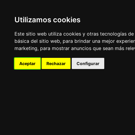
Utilizamos cookies
LaitnChat
Este sitio web utiliza cookies y otras tecnologías d
Estética de ayer, diseño moderno: en línea desde el 2000.
básica del sitio web
,
para brindar una mejor experien
Aviso Publicitario
marketing
,
para mostrar anuncios que sean más rele
FRASE DEL DÍA
Aceptar
Rechazar
Configurar
«
»
FORO DE PERROS
Tablero de mensajes.Todo sobre
El
TOP10
de Razas de Perros: Bulldog Francés, Labrador Re
Yorkshire Terrier.
¿Tenés alguno de ellos? ¡Publicá y te leemos!.
[
¡guau! quiero participar
]
Aviso Publicitario