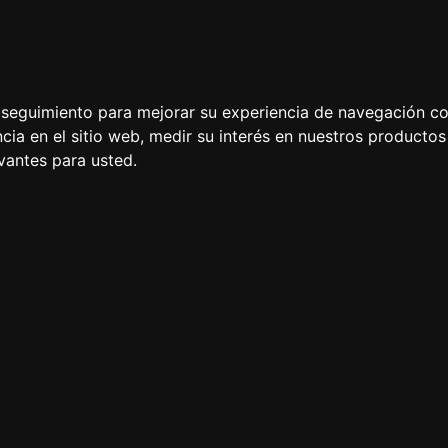
Update cookies preferences
e seguimiento para mejorar su experiencia de navegación con
cia en el sitio web
,
medir su interés en nuestros productos 
vantes para usted
.
 las más de 200 razas de perros existentes: adiestramiento,
triever, Golden Retriever, Pastor Alemán, Caniche-Poodle,