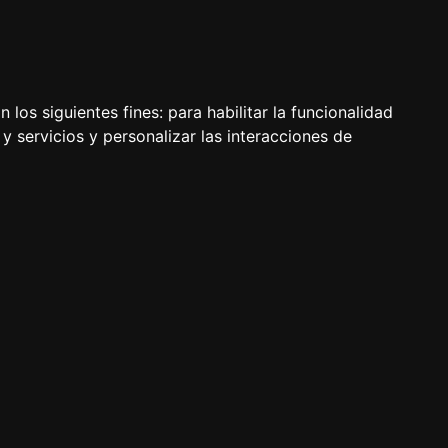
 los siguientes fines:
para habilitar la funcionalidad
y servicios y personalizar las interacciones de
 alimentación, cuidados, características, experiencias.
 Dachshund-Teckel, Beagle, Rottweiler, Chihuahua,